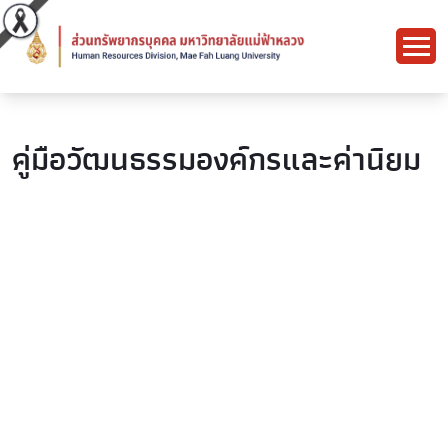
คู่มือวัฒนธรรมองค์กรและค่านิยม