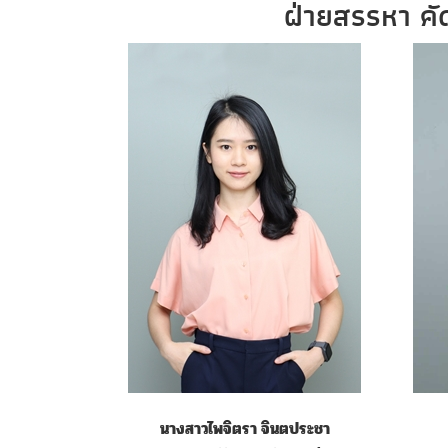
ฝ่ายสรรหา คั
นางสาวไพจิตรา จินตประชา