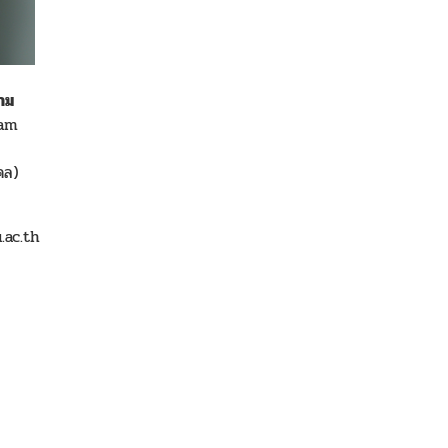
าม
wam
คล)
.ac.th