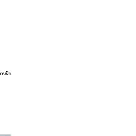
านฝึก
)